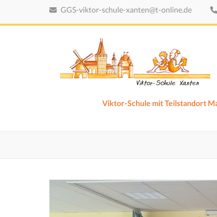
Zum
GGS-viktor-schule-xanten@t-online.de
Inhalt
springen
(Eingabetaste
drücken)
Viktor-Schule mit Teilstandort 