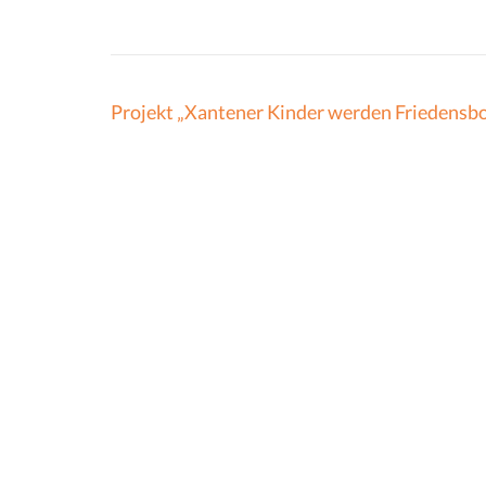
Beitragsnavigation
Projekt „Xantener Kinder werden Friedensb