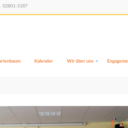
02801-3187
Viktor-Schule-Xanten
Grundschule Xanten
Marienbaum
Kalender
Wir über uns
Engageme