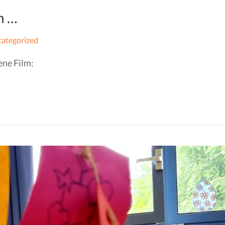
n …
ategorized
ene Film: