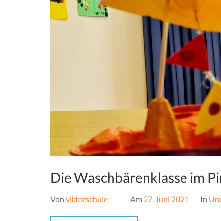
Die Waschbärenklasse im Pi
Von
viktorschule
Am
27. Juni 2021
In
Unc