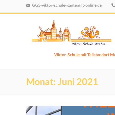
Zum
GGS-viktor-schule-xanten@t-online.de
Inhalt
springen
(Eingabetaste
drücken)
Viktor-Schule mit Teilstandort 
Monat:
Juni 2021