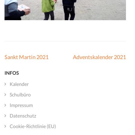
Beitragsnavigation
Sankt Martin 2021
Adventskalender 2021
INFOS
Kalender
Schulbüro
Impressum
Datenschutz
Cookie-Richtlinie (EU)