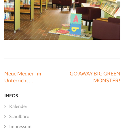
Beitragsnavigation
Neue Medien im
GO AWAY BIG GREEN
Unterricht …
MONSTER!
INFOS
Kalender
Schulbüro
Impressum