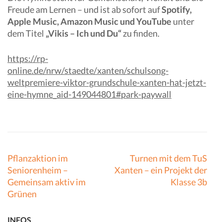
Freude am Lernen – und ist ab sofort auf
Spotify,
Apple Music, Amazon Music und YouTube
unter
dem Titel
„Vikis – Ich und Du“
zu finden.
https://rp-
online.de/nrw/staedte/xanten/schulsong-
weltpremiere-viktor-grundschule-xanten-hat-jetzt-
eine-hymne_aid-149044801#park-paywall
Beitragsnavigation
Pflanzaktion im
Turnen mit dem TuS
Seniorenheim –
Xanten – ein Projekt der
Gemeinsam aktiv im
Klasse 3b
Grünen
INFOS