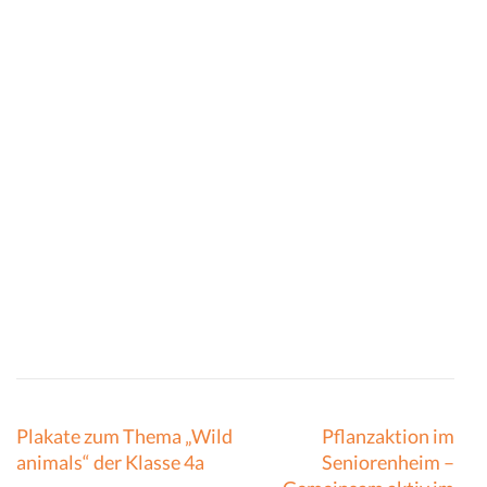
Beitragsnavigation
Plakate zum Thema „Wild
Pflanzaktion im
animals“ der Klasse 4a
Seniorenheim –