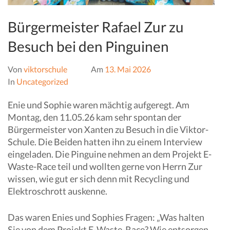
Bürgermeister Rafael Zur zu
Besuch bei den Pinguinen
Von
viktorschule
Am
13. Mai 2026
In
Uncategorized
Enie und Sophie waren mächtig aufgeregt. Am
Montag, den 11.05.26 kam sehr spontan der
Bürgermeister von Xanten zu Besuch in die Viktor-
Schule. Die Beiden hatten ihn zu einem Interview
eingeladen.
Die Pinguine nehmen an dem Projekt E-
Waste-Race teil und wollten gerne von Herrn Zur
wissen, wie gut er sich denn mit Recycling und
Elektroschrott auskenne.
Das waren Enies und Sophies Fragen: „Was halten
Sie von dem Projekt E-Waste-Race? Wie entsorgen