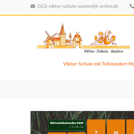
Zum
GGS-viktor-schule-xanten@t-online.de
Inhalt
springen
(Eingabetaste
drücken)
Viktor-Schule mit Teilstandort 