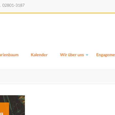
02801-3187
Viktor-Schule-Xanten
Grundschule Xanten
Marienbaum
Kalender
Wir über uns
Engageme