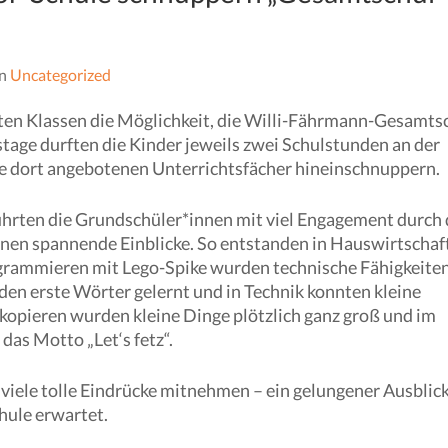
In
Uncategorized
en Klassen die Möglichkeit, die Willi-Fährmann-Gesamts
age durften die Kinder jeweils zwei Schulstunden an der
ie dort angebotenen Unterrichtsfächer hineinschnuppern.
führten die Grundschüler*innen mit viel Engagement durch 
hnen spannende Einblicke. So entstanden in Hauswirtschaf
rogrammieren mit Lego-Spike wurden technische Fähigkeite
den erste Wörter gelernt und in Technik konnten kleine
kopieren wurden kleine Dinge plötzlich ganz groß und im
as Motto „Let‘s fetz“.
viele tolle Eindrücke mitnehmen – ein gelungener Ausblick
chule erwartet.