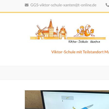
Zum
GGS-viktor-schule-xanten@t-online.de
Inhalt
springen
(Eingabetaste
drücken)
Viktor-Schule mit Teilstandort 