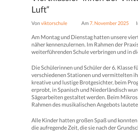
Luft“
Von
viktorschule
Am
7. November 2025
Am Montag und Dienstag hatten unsere viert
näher kennenzulernen.
Im Rahmen der Praxist
weiterführenden Schule verbringen und in d
Die Schülerinnen und Schüler der 6. Klasse 
verschiedenen Stationen und vermittelten i
kreative und lustige Brotgesichter, beim P
erprobt, in Spanisch und Niederländisch wur
Sägearbeiten gestaltet werden. Beim Mikros
Rahmen des musikalischen Angebots lautete d
Alle Kinder hatten großen Spaß und konnten 
die aufregende Zeit, die sie nach der Grunds