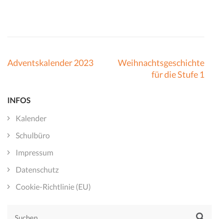
Beitragsnavigation
Adventskalender 2023
Weihnachtsgeschichte
für die Stufe 1
INFOS
Kalender
Schulbüro
Impressum
Datenschutz
Cookie-Richtlinie (EU)
Suchen