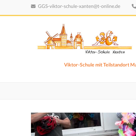
Zum
GGS-viktor-schule-xanten@t-online.de
Inhalt
springen
(Eingabetaste
drücken)
Viktor-Schule mit Teilstandort 