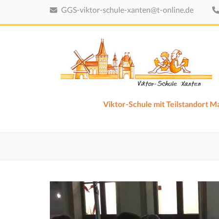
Zum
GGS-viktor-schule-xanten@t-online.de
Inhalt
springen
(Eingabetaste
drücken)
Viktor-Schule mit Teilstandort 