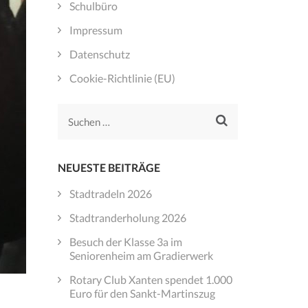
Schulbüro
Impressum
Datenschutz
Cookie-Richtlinie (EU)
Suchen
nach:
NEUESTE BEITRÄGE
Stadtradeln 2026
Stadtranderholung 2026
Besuch der Klasse 3a im
Seniorenheim am Gradierwerk
Rotary Club Xanten spendet 1.000
Euro für den Sankt-Martinszug