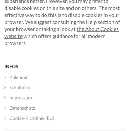
experience better. However, you may prefer to
disable cookies on this site and on others. The most
effective way to do this is to disable cookies in your
browser. We suggest consulting the Help section of
your browser or taking a look at
the About Cookies
website
which offers guidance for all modern
browsers
INFOS
Kalender
Schulbüro
Impressum
Datenschutz
Cookie-Richtlinie (EU)