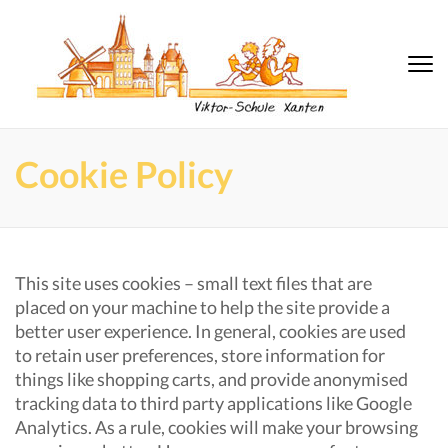
Zum
Inhalt
springen
Vikt
Grundschul
(Eingabetaste
Xanten
Schul
drücken)
Xant
Cookie Policy
This site uses cookies – small text files that are
placed on your machine to help the site provide a
better user experience. In general, cookies are used
to retain user preferences, store information for
things like shopping carts, and provide anonymised
tracking data to third party applications like Google
Analytics. As a rule, cookies will make your browsing