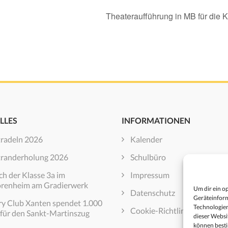
Theateraufführung in MB für die 
LLES
INFORMATIONEN
tradeln 2026
Kalender
tranderholung 2026
Schulbüro
h der Klasse 3a im
Impressum
orenheim am Gradierwerk
Um dir ein o
Datenschutz
Geräteinform
ry Club Xanten spendet 1.000
Technologien
Cookie-Richtlinie (EU)
 für den Sankt-Martinszug
dieser Websi
können best