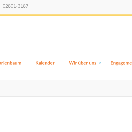
02801-3187
Viktor-Schule-Xanten
Grundschule Xanten
Marienbaum
Kalender
Wir über uns
Engageme