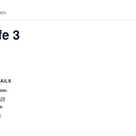
en.
fe 3
AILS
inn:
 29
e:
1