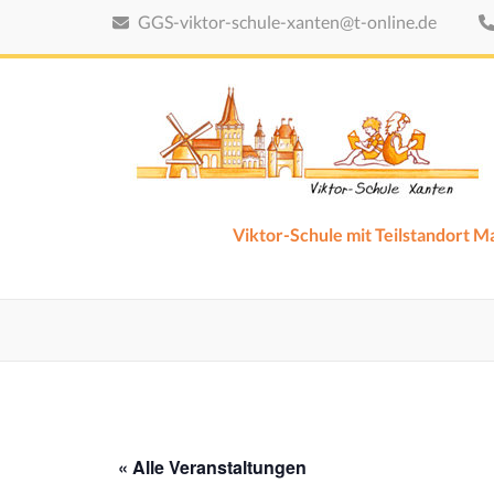
Zum
GGS-viktor-schule-xanten@t-online.de
Inhalt
springen
(Eingabetaste
drücken)
Viktor-Schule mit Teilstandort 
« Alle Veranstaltungen